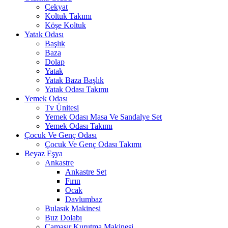
Çekyat
Koltuk Takımı
Köşe Koltuk
Yatak Odası
Başlık
Baza
Dolap
Yatak
Yatak Baza Başlık
Yatak Odası Takımı
Yemek Odası
Tv Ünitesi
Yemek Odası Masa Ve Sandalye Set
Yemek Odası Takımı
Çocuk Ve Genç Odası
Çocuk Ve Genç Odası Takımı
Beyaz Eşya
Ankastre
Ankastre Set
Fırın
Ocak
Davlumbaz
Bulasık Makinesi
Buz Dolabı
Çamaşır Kurutma Makinesi