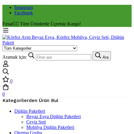
İnstagram
Facebook
Fırsat
✌🏼 Tüm Ürünlerde Üçretsiz Kargo!
Aramak için:
Ara
0
0
Kategorilerden Ürün Bul
Düğün Paketleri
Beyaz Eşya Düğün Paketleri
Çeyiz Seti
Mobilya Düğün Paketleri
Oturma Grubu