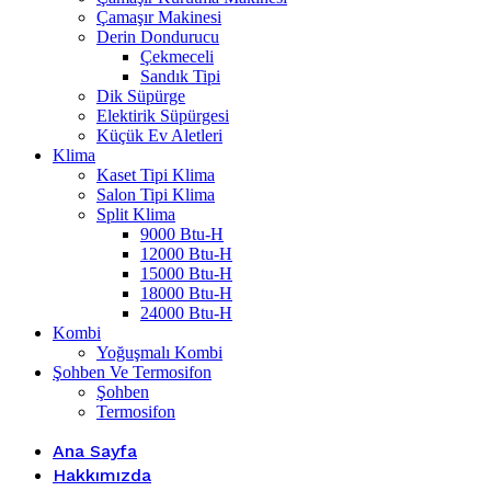
Çamaşır Makinesi
Derin Dondurucu
Çekmeceli
Sandık Tipi
Dik Süpürge
Elektirik Süpürgesi
Küçük Ev Aletleri
Klima
Kaset Tipi Klima
Salon Tipi Klima
Split Klima
9000 Btu-H
12000 Btu-H
15000 Btu-H
18000 Btu-H
24000 Btu-H
Kombi
Yoğuşmalı Kombi
Şohben Ve Termosifon
Şohben
Termosifon
Ana Sayfa
Hakkımızda