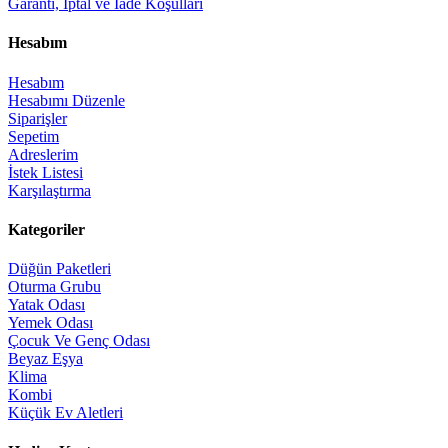
Garanti, İptal ve İade Koşulları
Hesabım
Hesabım
Hesabımı Düzenle
Siparişler
Sepetim
Adreslerim
İstek Listesi
Karşılaştırma
Kategoriler
Düğün Paketleri
Oturma Grubu
Yatak Odası
Yemek Odası
Çocuk Ve Genç Odası
Beyaz Eşya
Klima
Kombi
Küçük Ev Aletleri