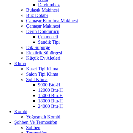
Davlumbaz
Bulasık Makinesi
Buz Dolabı
Çamaşır Kurutma Makinesi
Çamaşır Makinesi
Derin Dondurucu
Çekmeceli
Sandık Tipi
Dik Süpürge
Elektirik Süpürgesi
Küçük Ev Aletleri
Klima
Kaset Tipi Klima
Salon Tipi Klima
Split Klima
9000 Btu-H
12000 Btu-H
15000 Btu-H
18000 Btu-H
24000 Btu-H
Kombi
Yoğuşmalı Kombi
Şohben Ve Termosifon
Şohben
Termosifon