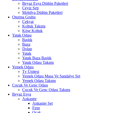
Beyaz Eşya Düğün Paketleri
Çeyiz Seti
Mobilya Düğün Paketleri
Oturma Grubu
Çekyat
Koltuk Takımı
Köşe Koltuk
Yatak Odası
Başlık
Baza
Dolap
Yatak
Yatak Baza Başlık
Yatak Odası Takımı
Yemek Odası
Tv Ünitesi
Yemek Odası Masa Ve Sandalye Set
Yemek Odası Takımı
Çocuk Ve Genç Odası
Çocuk Ve Genç Odası Takımı
Beyaz Eşya
Ankastre
Ankastre Set
Fırın
Ocak