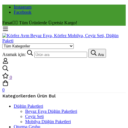
İnstagram
Facebook
Fırsat
✌🏼 Tüm Ürünlerde Üçretsiz Kargo!
Aramak için:
Ara
0
0
Kategorilerden Ürün Bul
Düğün Paketleri
Beyaz Eşya Düğün Paketleri
Çeyiz Seti
Mobilya Düğün Paketleri
Oturma Grubu