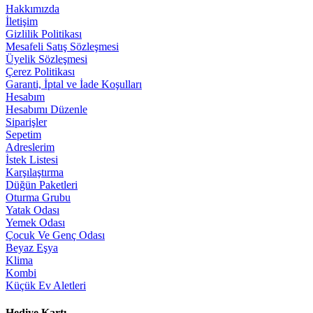
Hakkımızda
İletişim
Gizlilik Politikası
Mesafeli Satış Sözleşmesi
Üyelik Sözleşmesi
Çerez Politikası
Garanti, İptal ve İade Koşulları
Hesabım
Hesabımı Düzenle
Siparişler
Sepetim
Adreslerim
İstek Listesi
Karşılaştırma
Düğün Paketleri
Oturma Grubu
Yatak Odası
Yemek Odası
Çocuk Ve Genç Odası
Beyaz Eşya
Klima
Kombi
Küçük Ev Aletleri
Hediye Kartı