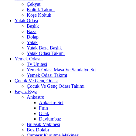
Çekyat
Koltuk Takımı
Köşe Koltuk
Yatak Odası
Başlık
Baza
Dolap
Yatak
Yatak Baza Başlık
Yatak Odası Takımı
Yemek Odası
Tv Ünitesi
Yemek Odası Masa Ve Sandalye Set
Yemek Odası Takımı
Çocuk Ve Genç Odası
Çocuk Ve Genç Odası Takımı
Beyaz Eşya
Ankastre
Ankastre Set
Fırın
Ocak
Davlumbaz
Bulasık Makinesi
Buz Dolabı
Çamaşır Kurutma Makinesi