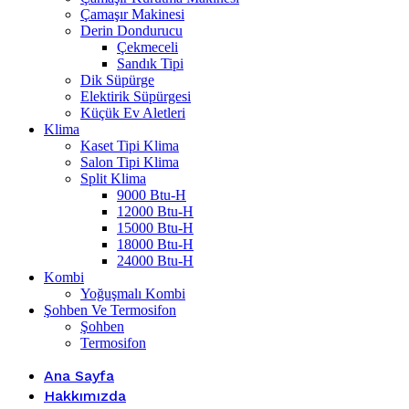
Çamaşır Makinesi
Derin Dondurucu
Çekmeceli
Sandık Tipi
Dik Süpürge
Elektirik Süpürgesi
Küçük Ev Aletleri
Klima
Kaset Tipi Klima
Salon Tipi Klima
Split Klima
9000 Btu-H
12000 Btu-H
15000 Btu-H
18000 Btu-H
24000 Btu-H
Kombi
Yoğuşmalı Kombi
Şohben Ve Termosifon
Şohben
Termosifon
Ana Sayfa
Hakkımızda