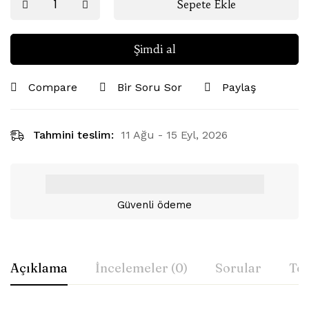
Sepete Ekle
Şimdi al
Compare
Bir Soru Sor
Paylaş
Tahmini teslim:
11 Ağu - 15 Eyl, 2026
Güvenli ödeme
Açıklama
İncelemeler (0)
Sorular
Tes