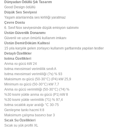
Dünyadan Ödüllü Şık Tasarım
Good Design ödüllü
Düşük Ses Seviyesi
Yaşam alanlarında ses kirliliği yaratmaz
Çevre Dostu
6. Sınıf Nox seviyesinde düşük emisyon salınımı
Üstün Güvenlik Donanımı
Güvenli ve uzun ömürlü kullanım imkanı
Üstün DemirDöküm Kalitesi
15 yıla karşılık gelen zorlayıcı kullanım şartlarında yapılan testler
Detaylı Özellikler
Isıtma Özellikleri
Anma ısı gücü kW 24
Isıtma mevsimsel verimlilik sınıfı A
Isıtma mevsimsel verimliliği (?s) % 93
Maksimum ısı gücü (50-30°C) (P4) kW 25,9
Minimum ısı gücü (50-30°C) kW 7,7
Anma ısı gücü verimliliği (50-30°C) (?4) %
%30 kısmi yükte anma ısı gücü (P1) kW 8
%30 kısmi yükte verimlilik (?1) % 97,4
Isıtma sıcaklık ayar aralığı °C 30-75
Genleşme tankı hacmi lt 8
Maksimum çalışma basıncı bar 3
Sıcak Su Özellikleri
Sıcak su yük profili XL