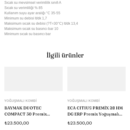
Sıcak su mevsimsel verimlilik sınıfı A
Sıcak su verimliliği % 85
Kullanım suyu ayar aralığı °C 35-55
Minimum su debisi lt/dk 1,7
Maksimum sıcak su debisi (?T=30°C) lt/dk 13,4
Maksimum sıcak su basıncı bar 10
Minimum sıcak su basıncı bar
İlgili ürünler
YOĞUŞMALI KOMBI
YOĞUŞMALI KOMBI
BAYMAK DUOTEC
ECA CITIUS PREMİX 28 HM
COMPACT 30 Premix
DG ERP Premix Yoğuşmalı
Yoğuşmalı Kombi
Kombi
₺
23.500,00
₺
23.500,00