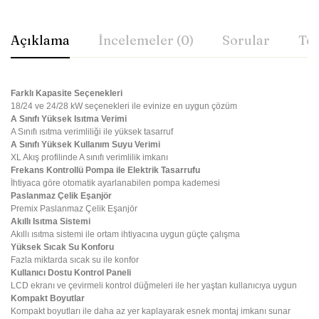
Açıklama
İncelemeler (0)
Sorular
Tes
Farklı Kapasite Seçenekleri
18/24 ve 24/28 kW seçenekleri ile evinize en uygun çözüm
A Sınıfı Yüksek Isıtma Verimi
A Sınıfı ısıtma verimliliği ile yüksek tasarruf
A Sınıfı Yüksek Kullanım Suyu Verimi
XL Akış profilinde A sınıfı verimlilik imkanı
Frekans Kontrollü Pompa ile Elektrik Tasarrufu
İhtiyaca göre otomatik ayarlanabilen pompa kademesi
Paslanmaz Çelik Eşanjör
Premix Paslanmaz Çelik Eşanjör
Akıllı Isıtma Sistemi
Akıllı ısıtma sistemi ile ortam ihtiyacına uygun güçte çalışma
Yüksek Sıcak Su Konforu
Fazla miktarda sıcak su ile konfor
Kullanıcı Dostu Kontrol Paneli
LCD ekranı ve çevirmeli kontrol düğmeleri ile her yaştan kullanıcıya uygun
Kompakt Boyutlar
Kompakt boyutları ile daha az yer kaplayarak esnek montaj imkanı sunar