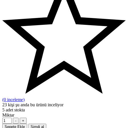
(0 inceleme)
23
kişi şu anda bu ürünü inceliyor
5
adet stokta
Miktar
-
+
Sepete Ekle
Şimdi al