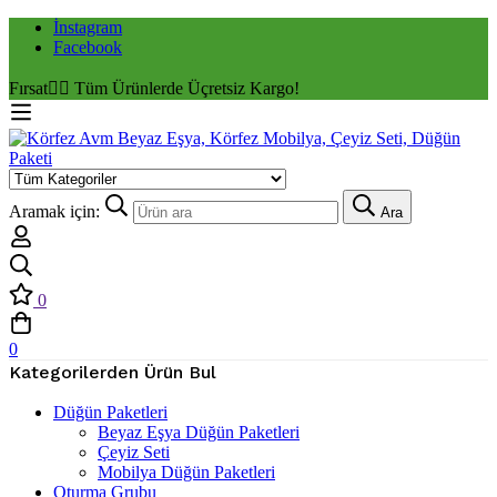
İnstagram
Facebook
Fırsat
✌🏼 Tüm Ürünlerde Üçretsiz Kargo!
Aramak için:
Ara
0
0
Kategorilerden Ürün Bul
Düğün Paketleri
Beyaz Eşya Düğün Paketleri
Çeyiz Seti
Mobilya Düğün Paketleri
Oturma Grubu