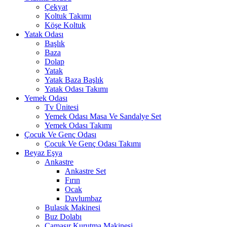
Çekyat
Koltuk Takımı
Köşe Koltuk
Yatak Odası
Başlık
Baza
Dolap
Yatak
Yatak Baza Başlık
Yatak Odası Takımı
Yemek Odası
Tv Ünitesi
Yemek Odası Masa Ve Sandalye Set
Yemek Odası Takımı
Çocuk Ve Genç Odası
Çocuk Ve Genç Odası Takımı
Beyaz Eşya
Ankastre
Ankastre Set
Fırın
Ocak
Davlumbaz
Bulasık Makinesi
Buz Dolabı
Çamaşır Kurutma Makinesi