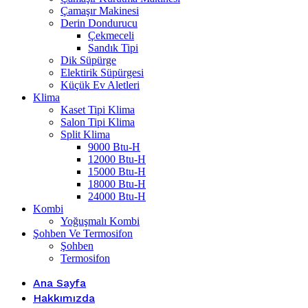
Çamaşır Makinesi
Derin Dondurucu
Çekmeceli
Sandık Tipi
Dik Süpürge
Elektirik Süpürgesi
Küçük Ev Aletleri
Klima
Kaset Tipi Klima
Salon Tipi Klima
Split Klima
9000 Btu-H
12000 Btu-H
15000 Btu-H
18000 Btu-H
24000 Btu-H
Kombi
Yoğuşmalı Kombi
Şohben Ve Termosifon
Şohben
Termosifon
Ana Sayfa
Hakkımızda