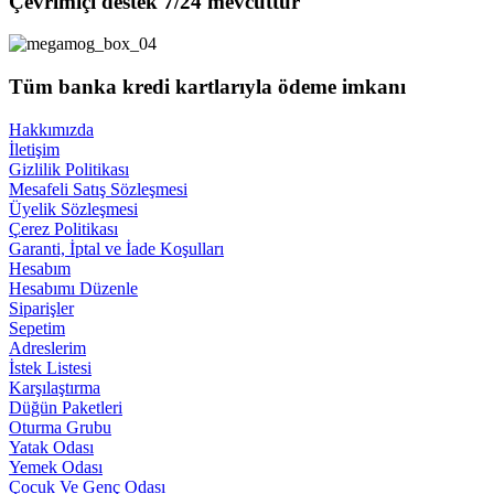
Çevrimiçi destek 7/24 mevcuttur
Tüm banka kredi kartlarıyla ödeme imkanı
Hakkımızda
İletişim
Gizlilik Politikası
Mesafeli Satış Sözleşmesi
Üyelik Sözleşmesi
Çerez Politikası
Garanti, İptal ve İade Koşulları
Hesabım
Hesabımı Düzenle
Siparişler
Sepetim
Adreslerim
İstek Listesi
Karşılaştırma
Düğün Paketleri
Oturma Grubu
Yatak Odası
Yemek Odası
Çocuk Ve Genç Odası