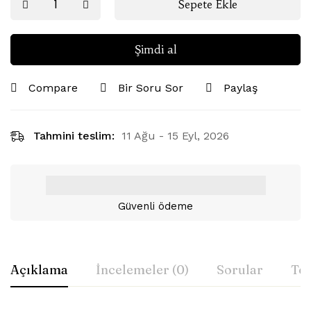
Sepete Ekle
Şimdi al
Compare
Bir Soru Sor
Paylaş
Tahmini teslim:
11 Ağu - 15 Eyl, 2026
Güvenli ödeme
Açıklama
İncelemeler (0)
Sorular
Tes