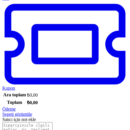
Kupon
Ara toplam
₺
0,00
Toplam
₺
0,00
Ödeme
Sepeti görüntüle
Satıcı için not ekle