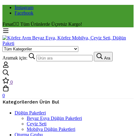
İnstagram
Facebook
Fırsat
✌🏼 Tüm Ürünlerde Üçretsiz Kargo!
Aramak için:
Ara
0
0
Kategorilerden Ürün Bul
Düğün Paketleri
Beyaz Eşya Düğün Paketleri
Çeyiz Seti
Mobilya Düğün Paketleri
Oturma Grubu