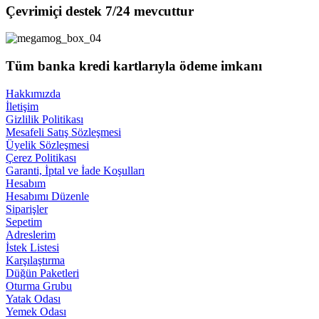
Çevrimiçi destek 7/24 mevcuttur
Tüm banka kredi kartlarıyla ödeme imkanı
Hakkımızda
İletişim
Gizlilik Politikası
Mesafeli Satış Sözleşmesi
Üyelik Sözleşmesi
Çerez Politikası
Garanti, İptal ve İade Koşulları
Hesabım
Hesabımı Düzenle
Siparişler
Sepetim
Adreslerim
İstek Listesi
Karşılaştırma
Düğün Paketleri
Oturma Grubu
Yatak Odası
Yemek Odası