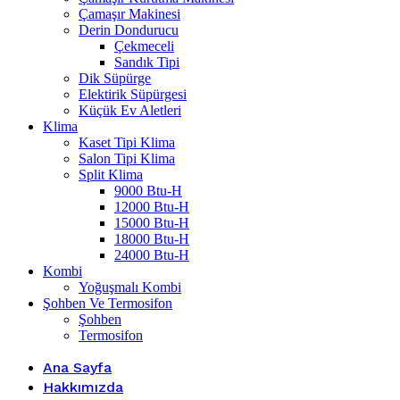
Çamaşır Makinesi
Derin Dondurucu
Çekmeceli
Sandık Tipi
Dik Süpürge
Elektirik Süpürgesi
Küçük Ev Aletleri
Klima
Kaset Tipi Klima
Salon Tipi Klima
Split Klima
9000 Btu-H
12000 Btu-H
15000 Btu-H
18000 Btu-H
24000 Btu-H
Kombi
Yoğuşmalı Kombi
Şohben Ve Termosifon
Şohben
Termosifon
Ana Sayfa
Hakkımızda