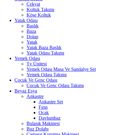
Çekyat
Koltuk Takımı
Köşe Koltuk
Yatak Odası
Başlık
Baza
Dolap
Yatak
Yatak Baza Başlık
Yatak Odası Takımı
Yemek Odası
Tv Ünitesi
Yemek Odası Masa Ve Sandalye Set
Yemek Odası Takımı
Çocuk Ve Genç Odası
Çocuk Ve Genç Odası Takımı
Beyaz Eşya
Ankastre
Ankastre Set
Fırın
Ocak
Davlumbaz
Bulasık Makinesi
Buz Dolabı
Çamaşır Kurutma Makinesi