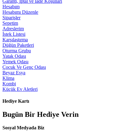
Garanti, İptal ve İade Koşulları
Hesabım
Hesabımı Düzenle
Siparişler
Sepetim
Adreslerim
İstek Listesi
Karşılaştırma
Düğün Paketleri
Oturma Grubu
Yatak Odası
Yemek Odası
Çocuk Ve Genç Odası
Beyaz Eşya
Klima
Kombi
Küçük Ev Aletleri
Hediye Kartı
Bugün Bir Hediye Verin
Sosyal Medyada Biz