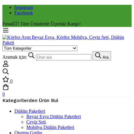
İnstagram
Facebook
Fırsat
✌🏼 Tüm Ürünlerde Üçretsiz Kargo!
Aramak için:
Ara
0
0
Kategorilerden Ürün Bul
Düğün Paketleri
Beyaz Eşya Düğün Paketleri
Çeyiz Seti
Mobilya Düğün Paketleri
Oturma Grubu