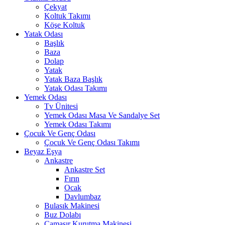
Çekyat
Koltuk Takımı
Köşe Koltuk
Yatak Odası
Başlık
Baza
Dolap
Yatak
Yatak Baza Başlık
Yatak Odası Takımı
Yemek Odası
Tv Ünitesi
Yemek Odası Masa Ve Sandalye Set
Yemek Odası Takımı
Çocuk Ve Genç Odası
Çocuk Ve Genç Odası Takımı
Beyaz Eşya
Ankastre
Ankastre Set
Fırın
Ocak
Davlumbaz
Bulasık Makinesi
Buz Dolabı
Çamaşır Kurutma Makinesi