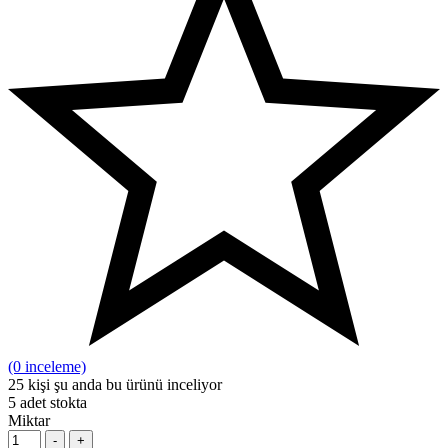
(0 inceleme)
25
kişi şu anda bu ürünü inceliyor
5
adet stokta
Miktar
-
+