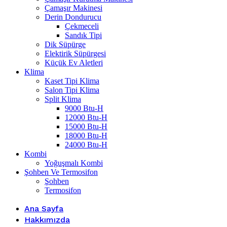
Çamaşır Makinesi
Derin Dondurucu
Çekmeceli
Sandık Tipi
Dik Süpürge
Elektirik Süpürgesi
Küçük Ev Aletleri
Klima
Kaset Tipi Klima
Salon Tipi Klima
Split Klima
9000 Btu-H
12000 Btu-H
15000 Btu-H
18000 Btu-H
24000 Btu-H
Kombi
Yoğuşmalı Kombi
Şohben Ve Termosifon
Şohben
Termosifon
Ana Sayfa
Hakkımızda