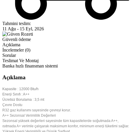
Tahmini teslim:
11 Ağu - 15 Eyl, 2026
Güvenli ödeme
Açıklama
İncelemeler (0)
Sorular
Teslimat Ve Montaj
Banka hızlı finansman sistemi
Açıklama
Kapasite : 12000 Btu/h
Enerji Sınıfı : A++
Ücretsiz Borulama : 3,5 mt
Çevre Dostu
R32 gaz kullanımı sayesinde çevreyi korur.
A++ Sezonsal Verimlilik Değerleri
Sezonsal yüksek değerleri sayesinde tüm kapasitelerde soğutmada A++,
ısıtmada A+ verimle çalışarak maksimum konfor, minimum enerji tüketimi sağlar.
Yüksek Enerji Verimliliği ve Düşük Sarfiyat