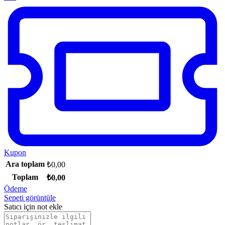
Kupon
Ara toplam
₺
0,00
Toplam
₺
0,00
Ödeme
Sepeti görüntüle
Satıcı için not ekle