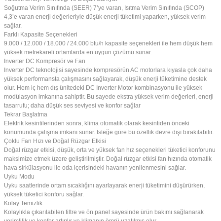
Soğutma Verim Sınıfında (SEER) 7’ye varan, Isıtma Verim Sınıfında (SCOP)
4,3’e varan enerji değerleriyle düşük enerji tüketimi yaparken, yüksek verim
sağlar.
Farklı Kapasite Seçenekleri
9.000 / 12.000 / 18.000 / 24.000 btu/h kapasite seçenekleri ile hem düşük hem
yüksek metrekareli ortamlarda en uygun çözümü sunar.
Inverter DC Kompresör ve Fan
Inverter DC teknolojisi sayesinde kompresörün AC motorlara kıyasla çok daha
yüksek performansta çalışmasını sağlayarak, düşük enerji tüketimine destek
olur. Hem iç hem dış ünitedeki DC Inverter Motor kombinasyonu ile yüksek
modülasyon imkanına sahiptir. Bu sayede ekstra yüksek verim değerleri, enerji
tasarrufu; daha düşük ses seviyesi ve konfor sağlar
Tekrar Başlatma
Elektrik kesintilerinden sonra, klima otomatik olarak kesintiden önceki
konumunda çalışma imkanı sunar. İsteğe göre bu özellik devre dışı bırakılabilir.
Çoklu Fan Hızı ve Doğal Rüzgar Etkisi
Doğal rüzgar etkisi, düşük, orta ve yüksek fan hız seçenekleri tüketici konforunu
maksimize etmek üzere geliştirilmiştir. Doğal rüzgar etkisi fan hızında otomatik
hava sirkülasyonu ile oda içerisindeki havanın yenilenmesini sağlar.
Uyku Modu
Uyku saatlerinde ortam sıcaklığını ayarlayarak enerji tüketimini düşürürken,
yüksek tüketici konforu sağlar.
Kolay Temizlik
Kolaylıkla çıkarılabilen filtre ve ön panel sayesinde ürün bakımı sağlanarak
verimlilik ve konfor artırılır ve klimanın ömrü uzatılmış olur.