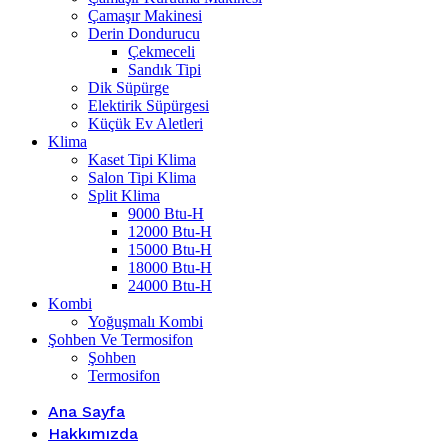
Çamaşır Makinesi
Derin Dondurucu
Çekmeceli
Sandık Tipi
Dik Süpürge
Elektirik Süpürgesi
Küçük Ev Aletleri
Klima
Kaset Tipi Klima
Salon Tipi Klima
Split Klima
9000 Btu-H
12000 Btu-H
15000 Btu-H
18000 Btu-H
24000 Btu-H
Kombi
Yoğuşmalı Kombi
Şohben Ve Termosifon
Şohben
Termosifon
Ana Sayfa
Hakkımızda