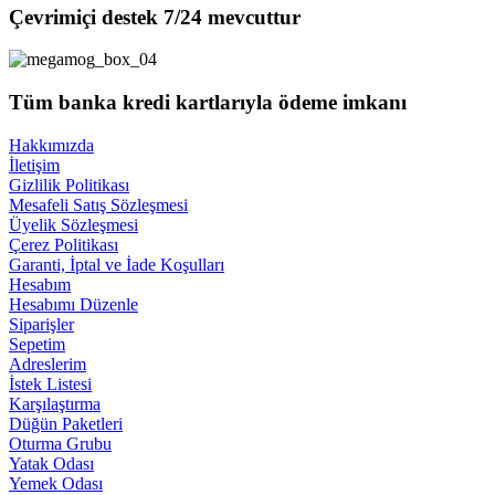
Çevrimiçi destek 7/24 mevcuttur
Tüm banka kredi kartlarıyla ödeme imkanı
Hakkımızda
İletişim
Gizlilik Politikası
Mesafeli Satış Sözleşmesi
Üyelik Sözleşmesi
Çerez Politikası
Garanti, İptal ve İade Koşulları
Hesabım
Hesabımı Düzenle
Siparişler
Sepetim
Adreslerim
İstek Listesi
Karşılaştırma
Düğün Paketleri
Oturma Grubu
Yatak Odası
Yemek Odası