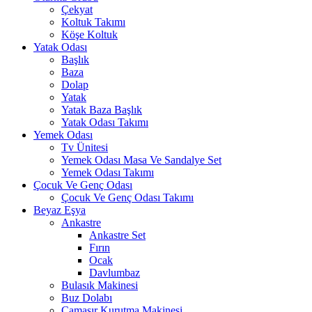
Çekyat
Koltuk Takımı
Köşe Koltuk
Yatak Odası
Başlık
Baza
Dolap
Yatak
Yatak Baza Başlık
Yatak Odası Takımı
Yemek Odası
Tv Ünitesi
Yemek Odası Masa Ve Sandalye Set
Yemek Odası Takımı
Çocuk Ve Genç Odası
Çocuk Ve Genç Odası Takımı
Beyaz Eşya
Ankastre
Ankastre Set
Fırın
Ocak
Davlumbaz
Bulasık Makinesi
Buz Dolabı
Çamaşır Kurutma Makinesi