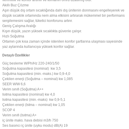
Akıllı Buz Çözme
Aşırı düşük dış ortam sıcaklığında dahi dış ünitenin donmasını engelleyerek ve
düşük sıcaklık ortamında nem alma etkisini artırarak mükemmel bir performans
sergilemesini sağlar, tüketici konforunu artırır.
Geniş Çalışma Aralığı
Kışın düşük, yazın yüksek sıcaklıkta güvenle çalışır.
Hızlı Soğutma
Ortamın çok kısa zaman içinde istenilen konfor şartlarına ulaşması sayesinde
yaz aylarında kullanıcıya yüksek konfor sağlar.
Detaylı Özellikler
Güç besleme W/Ph/Hz 220-240/1/50
Soğutma kapasitesi (nominal) kw 3,5
Soğutma kapasitesi (min.-maks.) kw 0,9-4,0
Çekilen enerji (Soğutma – nominal) kw 1,085
SEER W/W 6,6
Verim sınıfı (Soğutma) A++
Isıtma kapasitesi (nominal) kw 4,0
Isıtma kapasitesi (min.-maks) kw 0,9-5,1
Çekilen enerji (Istma – nominal) kw 1,05
SCOP 4
Verim sınıfı (Isıtma) A+
iç ünite maks. hava debisi m3/h 750
Ses basıncı iç ünite (uyku modu) dB(A) 19