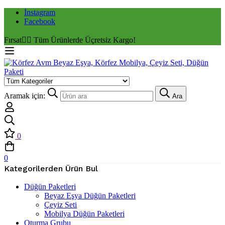
İnstagram
Facebook
Fırsat
✌🏼 Tüm Ürünlerde Üçretsiz Kargo!
Aramak için:
Ara
0
0
Kategorilerden Ürün Bul
Düğün Paketleri
Beyaz Eşya Düğün Paketleri
Çeyiz Seti
Mobilya Düğün Paketleri
Oturma Grubu