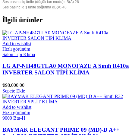
Ses basıncı iç ünite (düşük fan modu) dB(A) 26
Ses basıncı dış unite soğutma dB(A) 48
İlgili ürünler
Add to wishlist
Hızlı görünüm
Salon Tipi Klima
LG AP-NH48GTLA0 MONOFAZE A Sınıfı R410a
INVERTER SALON TİPİ KLİMA
₺
98.000,00
Sepete Ekle
Add to wishlist
Hızlı görünüm
9000 Btu-H
BAYMAK ELEGANT PRIME 09 (MD)-D A++