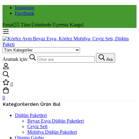
İnstagram
Facebook
Fırsat
✌🏼 Tüm Ürünlerde Üçretsiz Kargo!
Aramak için:
Ara
0
0
Kategorilerden Ürün Bul
Düğün Paketleri
Beyaz Eşya Düğün Paketleri
Çeyiz Seti
Mobilya Düğün Paketleri
Oturma Grubu