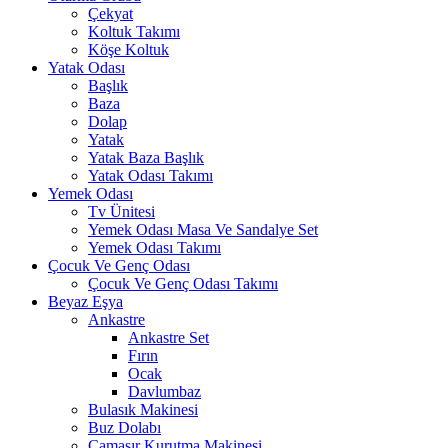
Çekyat
Koltuk Takımı
Köşe Koltuk
Yatak Odası
Başlık
Baza
Dolap
Yatak
Yatak Baza Başlık
Yatak Odası Takımı
Yemek Odası
Tv Ünitesi
Yemek Odası Masa Ve Sandalye Set
Yemek Odası Takımı
Çocuk Ve Genç Odası
Çocuk Ve Genç Odası Takımı
Beyaz Eşya
Ankastre
Ankastre Set
Fırın
Ocak
Davlumbaz
Bulasık Makinesi
Buz Dolabı
Çamaşır Kurutma Makinesi