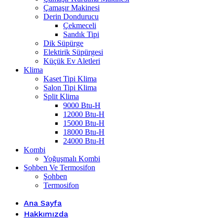
Çamaşır Makinesi
Derin Dondurucu
Çekmeceli
Sandık Tipi
Dik Süpürge
Elektirik Süpürgesi
Küçük Ev Aletleri
Klima
Kaset Tipi Klima
Salon Tipi Klima
Split Klima
9000 Btu-H
12000 Btu-H
15000 Btu-H
18000 Btu-H
24000 Btu-H
Kombi
Yoğuşmalı Kombi
Şohben Ve Termosifon
Şohben
Termosifon
Ana Sayfa
Hakkımızda