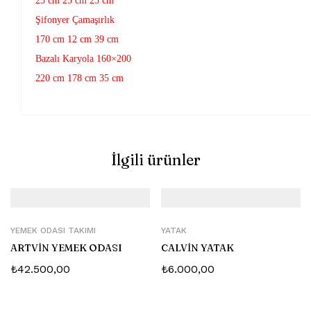
25 cm 25 cm 25 cm
Şifonyer Çamaşırlık
170 cm 12 cm 39 cm
Bazalı Karyola 160×200
220 cm 178 cm 35 cm
İlgili ürünler
YEMEK ODASI TAKIMI
YATAK
ARTVİN YEMEK ODASI
CALVİN YATAK
₺
42.500,00
₺
6.000,00