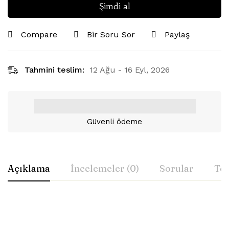
Şimdi al
Compare
Bir Soru Sor
Paylaş
Tahmini teslim:
12 Ağu - 16 Eyl, 2026
Güvenli ödeme
Açıklama
İncelemeler (0)
Sorular
Tes