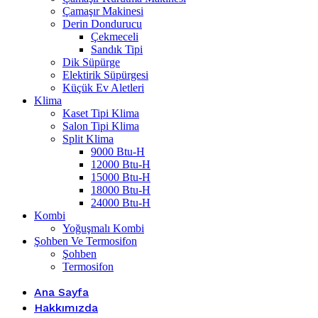
Çamaşır Makinesi
Derin Dondurucu
Çekmeceli
Sandık Tipi
Dik Süpürge
Elektirik Süpürgesi
Küçük Ev Aletleri
Klima
Kaset Tipi Klima
Salon Tipi Klima
Split Klima
9000 Btu-H
12000 Btu-H
15000 Btu-H
18000 Btu-H
24000 Btu-H
Kombi
Yoğuşmalı Kombi
Şohben Ve Termosifon
Şohben
Termosifon
Ana Sayfa
Hakkımızda