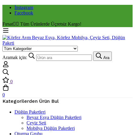
İnstagram
Facebook
Fırsat
✌🏼 Tüm Ürünlerde Üçretsiz Kargo!
Aramak için:
Ara
0
0
Kategorilerden Ürün Bul
Düğün Paketleri
Beyaz Eşya Düğün Paketleri
Çeyiz Seti
Mobilya Düğün Paketleri
Oturma Grubu