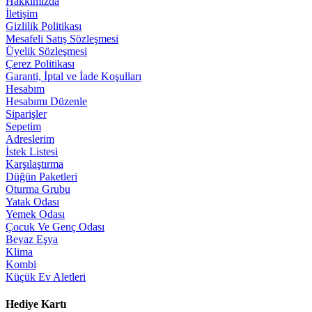
Hakkımızda
İletişim
Gizlilik Politikası
Mesafeli Satış Sözleşmesi
Üyelik Sözleşmesi
Çerez Politikası
Garanti, İptal ve İade Koşulları
Hesabım
Hesabımı Düzenle
Siparişler
Sepetim
Adreslerim
İstek Listesi
Karşılaştırma
Düğün Paketleri
Oturma Grubu
Yatak Odası
Yemek Odası
Çocuk Ve Genç Odası
Beyaz Eşya
Klima
Kombi
Küçük Ev Aletleri
Hediye Kartı