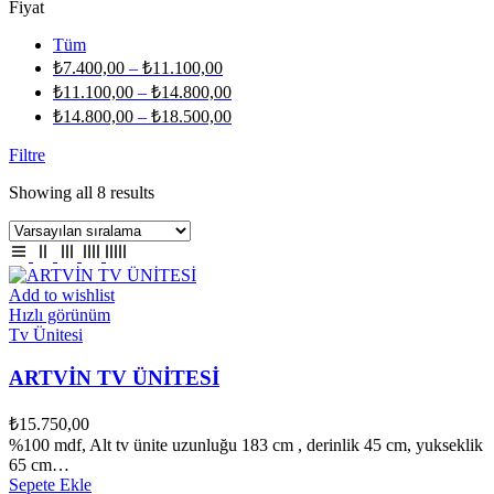
Fiyat
Tüm
₺
7.400,00
–
₺
11.100,00
₺
11.100,00
–
₺
14.800,00
₺
14.800,00
–
₺
18.500,00
Filtre
Showing all 8 results
Add to wishlist
Hızlı görünüm
Tv Ünitesi
ARTVİN TV ÜNİTESİ
₺
15.750,00
%100 mdf, Alt tv ünite uzunluğu 183 cm , derinlik 45 cm, yukseklik
65 cm…
Sepete Ekle