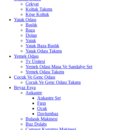
Çekyat
Koltuk Takımı
Köşe Koltuk
Yatak Odası
Başlık
Baza
Dolap
Yatak
Yatak Baza Başlık
Yatak Odası Takımı
Yemek Odası
Tv Ünitesi
Yemek Odası Masa Ve Sandalye Set
Yemek Odası Takımı
Çocuk Ve Genç Odası
Çocuk Ve Genç Odası Takımı
Beyaz Eşya
Ankastre
Ankastre Set
Fırın
Ocak
Davlumbaz
Bulasık Makinesi
Buz Dolabı
Çamaşır Kurutma Makinesi