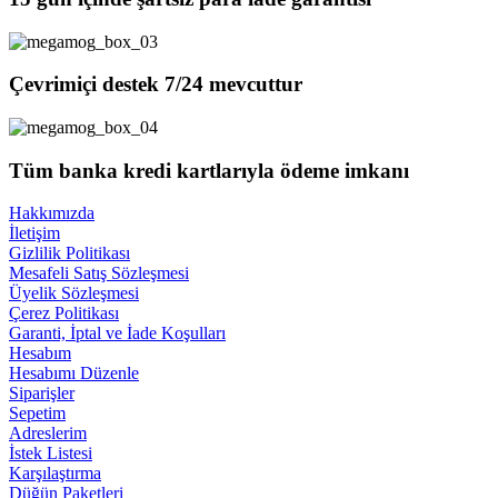
Çevrimiçi destek 7/24 mevcuttur
Tüm banka kredi kartlarıyla ödeme imkanı
Hakkımızda
İletişim
Gizlilik Politikası
Mesafeli Satış Sözleşmesi
Üyelik Sözleşmesi
Çerez Politikası
Garanti, İptal ve İade Koşulları
Hesabım
Hesabımı Düzenle
Siparişler
Sepetim
Adreslerim
İstek Listesi
Karşılaştırma
Düğün Paketleri