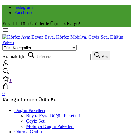
İnstagram
Facebook
Fırsat
✌🏼 Tüm Ürünlerde Üçretsiz Kargo!
Aramak için:
Ara
0
0
Kategorilerden Ürün Bul
Düğün Paketleri
Beyaz Eşya Düğün Paketleri
Çeyiz Seti
Mobilya Düğün Paketleri
Oturma Grubu