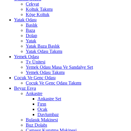
Çekyat
Koltuk Takımı
Köşe Koltuk
Yatak Odası
Başlık
Baza
Dolap
Yatak
Yatak Baza Başlık
Yatak Odası Takımı
Yemek Odası
Tv Ünitesi
Yemek Odası Masa Ve Sandalye Set
Yemek Odası Takımı
Çocuk Ve Genç Odası
Çocuk Ve Genç Odası Takımı
Beyaz Eşya
Ankastre
Ankastre Set
Fırın
Ocak
Davlumbaz
Bulasık Makinesi
Buz Dolabı
Çamaşır Kurutma Makinesi