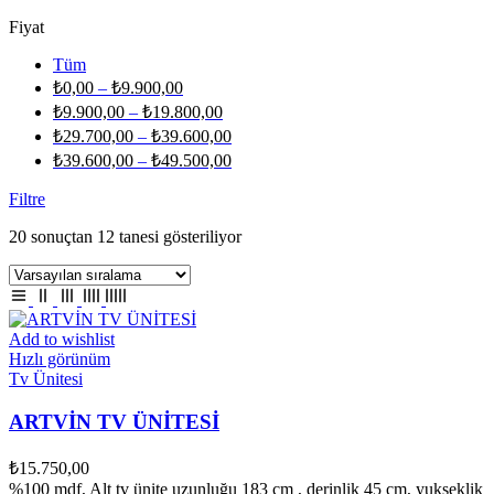
Fiyat
Tüm
₺
0,00
–
₺
9.900,00
₺
9.900,00
–
₺
19.800,00
₺
29.700,00
–
₺
39.600,00
₺
39.600,00
–
₺
49.500,00
Filtre
20 sonuçtan 12 tanesi gösteriliyor
Add to wishlist
Hızlı görünüm
Tv Ünitesi
ARTVİN TV ÜNİTESİ
₺
15.750,00
%100 mdf, Alt tv ünite uzunluğu 183 cm , derinlik 45 cm, yukseklik