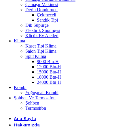
Çamaşır Makinesi
Derin Dondurucu
Çekmeceli
Sandık Tipi
Dik Süpürge
Elektirik Süpürgesi
Küçük Ev Aletleri
Klima
Kaset Tipi Klima
Salon Tipi Klima
Split Klima
9000 Btu-H
12000 Btu-H
15000 Btu-H
18000 Btu-H
24000 Btu-H
Kombi
Yoğuşmalı Kombi
Şohben Ve Termosifon
Şohben
Termosifon
Ana Sayfa
Hakkımızda