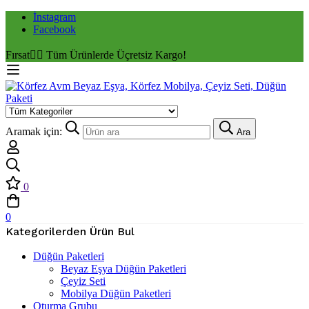
İnstagram
Facebook
Fırsat
✌🏼 Tüm Ürünlerde Üçretsiz Kargo!
Aramak için:
Ara
0
0
Kategorilerden Ürün Bul
Düğün Paketleri
Beyaz Eşya Düğün Paketleri
Çeyiz Seti
Mobilya Düğün Paketleri
Oturma Grubu