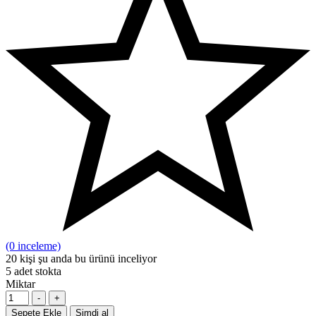
(0 inceleme)
20
kişi şu anda bu ürünü inceliyor
5
adet stokta
Miktar
-
+
Sepete Ekle
Şimdi al