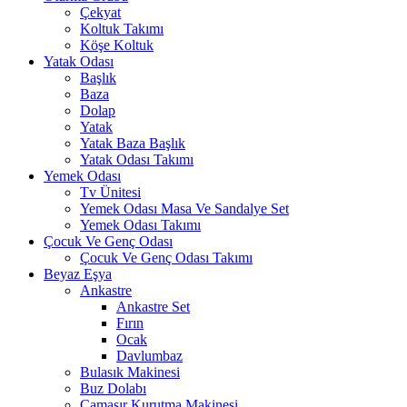
Çekyat
Koltuk Takımı
Köşe Koltuk
Yatak Odası
Başlık
Baza
Dolap
Yatak
Yatak Baza Başlık
Yatak Odası Takımı
Yemek Odası
Tv Ünitesi
Yemek Odası Masa Ve Sandalye Set
Yemek Odası Takımı
Çocuk Ve Genç Odası
Çocuk Ve Genç Odası Takımı
Beyaz Eşya
Ankastre
Ankastre Set
Fırın
Ocak
Davlumbaz
Bulasık Makinesi
Buz Dolabı
Çamaşır Kurutma Makinesi