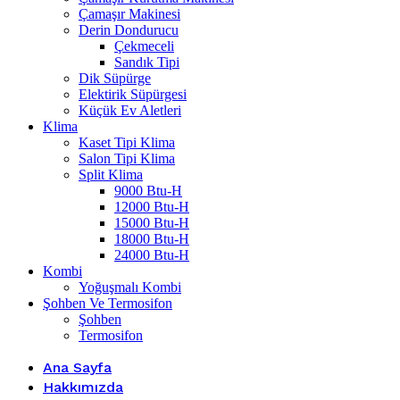
Çamaşır Makinesi
Derin Dondurucu
Çekmeceli
Sandık Tipi
Dik Süpürge
Elektirik Süpürgesi
Küçük Ev Aletleri
Klima
Kaset Tipi Klima
Salon Tipi Klima
Split Klima
9000 Btu-H
12000 Btu-H
15000 Btu-H
18000 Btu-H
24000 Btu-H
Kombi
Yoğuşmalı Kombi
Şohben Ve Termosifon
Şohben
Termosifon
Ana Sayfa
Hakkımızda